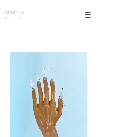
Kaiweibobo
☆〜（ゝ。∂）