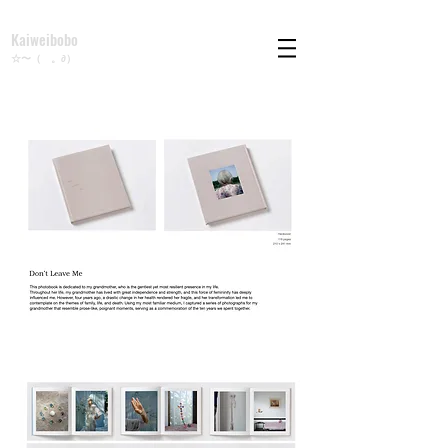
Kaiweibobo
☆〜（ゝ。∂）